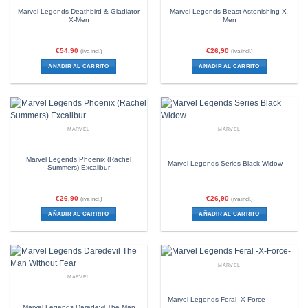
Marvel Legends Deathbird & Gladiator
Marvel Legends Beast Astonishing X-
X-Men
Men
€
54,90
€
26,90
(iva incl.)
(iva incl.)
AÑADIR AL CARRITO
AÑADIR AL CARRITO
MARVEL
MARVEL
Marvel Legends Phoenix (Rachel
Marvel Legends Series Black Widow
Summers) Excalibur
€
26,90
€
26,90
(iva incl.)
(iva incl.)
AÑADIR AL CARRITO
AÑADIR AL CARRITO
MARVEL
MARVEL
Marvel Legends Feral -X-Force-
Marvel Legends Daredevil The Man