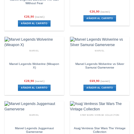
Without Fear
€
26,90
(iva incl.)
€
26,90
(iva incl.)
AÑADIR AL CARRITO
AÑADIR AL CARRITO
MARVEL
MARVEL
Marvel Legends Wolverine (Weapon
Marvel Legends Wolverine vs Silver
X)
Samurai Gamerverse
€
28,90
€
69,90
(iva incl.)
(iva incl.)
AÑADIR AL CARRITO
AÑADIR AL CARRITO
MARVEL
STAR WARS VINTAGE COLLECTION
Marvel Legends Juggernaut
Asajj Ventress Star Wars The Vintage
Gamerverse
Collection