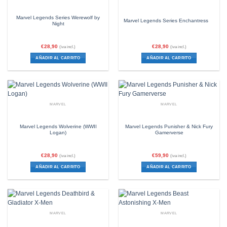
Marvel Legends Series Werewolf by
Marvel Legends Series Enchantress
Night
€
28,90
€
28,90
(iva incl.)
(iva incl.)
AÑADIR AL CARRITO
AÑADIR AL CARRITO
MARVEL
MARVEL
Marvel Legends Wolverine (WWII
Marvel Legends Punisher & Nick Fury
Logan)
Gamerverse
€
28,90
€
59,90
(iva incl.)
(iva incl.)
AÑADIR AL CARRITO
AÑADIR AL CARRITO
MARVEL
MARVEL