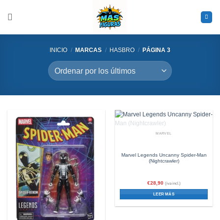
Saltar
al
contenido
INICIO
/
MARCAS
/
HASBRO
/
PÁGINA 3
SIN EXISTENCIAS
MARVEL
Marvel Legends Uncanny Spider-Man
(Nightcrawler)
€
28,90
(iva incl.)
LEER MÁS