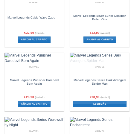
MARVEL
MARVEL
Marvel Legends Silver Surfer Obsidian
Marvel Legends Cable Wave Zabu
Fallen One
€
32,90
€
32,90
(iva incl.)
(iva incl.)
AÑADIR AL CARRITO
AÑADIR AL CARRITO
SIN EXISTENCIAS
MARVEL
MARVEL
Marvel Legends Punisher Daredevil
Marvel Legends Series Dark Avengers
Born Again
Spider-Man
€
28,90
€
28,90
(iva incl.)
(iva incl.)
AÑADIR AL CARRITO
LEER MÁS
MARVEL
MARVEL