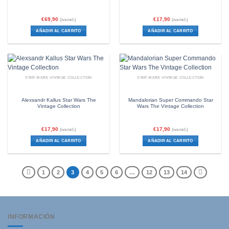
€
69,90
€
17,90
(iva incl.)
(iva incl.)
AÑADIR AL CARRITO
AÑADIR AL CARRITO
STAR WARS VINTAGE COLLECTION
STAR WARS VINTAGE COLLECTION
Alexsandr Kallus Star Wars The
Mandalorian Super Commando Star
Vintage Collection
Wars The Vintage Collection
€
17,90
€
17,90
(iva incl.)
(iva incl.)
AÑADIR AL CARRITO
AÑADIR AL CARRITO
1
2
3
4
5
6
…
12
13
14
INFORMACIÓN