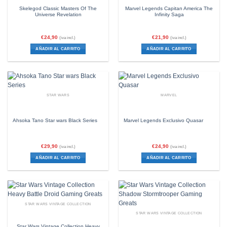
Skelegod Classic Masters Of The
Marvel Legends Capitan America The
Universe Revelation
Infinity Saga
€
24,90
€
21,90
(iva incl.)
(iva incl.)
AÑADIR AL CARRITO
AÑADIR AL CARRITO
STAR WARS
MARVEL
Ahsoka Tano Star wars Black Series
Marvel Legends Exclusivo Quasar
€
29,90
€
24,90
(iva incl.)
(iva incl.)
AÑADIR AL CARRITO
AÑADIR AL CARRITO
STAR WARS VINTAGE COLLECTION
STAR WARS VINTAGE COLLECTION
Star Wars Vintage Collection Heavy