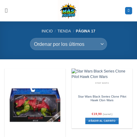
Saltar
al
contenido
INICIO
/
TIENDA
/
PÁGINA 17
STAR WARS
Star Wars Black Series Clone Pilot
Hawk Clon Wars
€
19,90
(iva incl.)
AÑADIR AL CARRITO