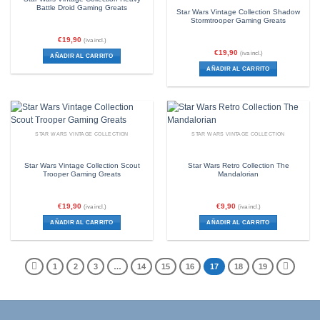
Battle Droid Gaming Greats
Star Wars Vintage Collection Shadow
Stormtrooper Gaming Greats
€
19,90
(iva incl.)
€
19,90
(iva incl.)
AÑADIR AL CARRITO
AÑADIR AL CARRITO
STAR WARS VINTAGE COLLECTION
STAR WARS VINTAGE COLLECTION
Star Wars Vintage Collection Scout
Star Wars Retro Collection The
Trooper Gaming Greats
Mandalorian
€
19,90
€
9,90
(iva incl.)
(iva incl.)
AÑADIR AL CARRITO
AÑADIR AL CARRITO
1
2
3
…
14
15
16
17
18
19