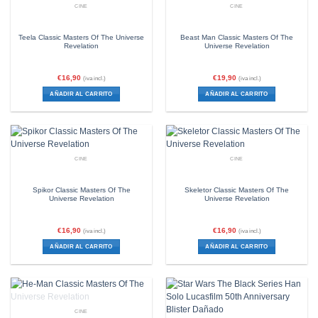
CINE
CINE
Teela Classic Masters Of The Universe
Beast Man Classic Masters Of The
Revelation
Universe Revelation
€
16,90
€
19,90
(iva incl.)
(iva incl.)
AÑADIR AL CARRITO
AÑADIR AL CARRITO
CINE
CINE
Spikor Classic Masters Of The
Skeletor Classic Masters Of The
Universe Revelation
Universe Revelation
€
16,90
€
16,90
(iva incl.)
(iva incl.)
AÑADIR AL CARRITO
AÑADIR AL CARRITO
SIN EXISTENCIAS
CINE