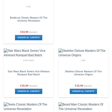
CINE
Battlecat Classic Masters Of The
Universe Revelation
€
24,90
(iva incl.)
AÑADIR AL CARRITO
STAR WARS
CINE
Star Wars Black Series Vice Almirant
Skeletor Deluxe Masters Of The
Rampart Bad Batch
Universe Origins
€
16,90
€
16,90
(iva incl.)
(iva incl.)
AÑADIR AL CARRITO
AÑADIR AL CARRITO