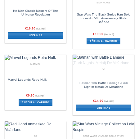
STAR WARS
He-Man Classic Masters Of The
Universe Revelation
Star Wars The Black Series Han Solo
Lucasfilm 50th Anniversary Blister
Dañado
€
19,90
(iva incl.)
€
19,90
(iva incl.)
LEER MÁS
AÑADIR AL CARRITO
MARVEL
SIN EXISTENCIAS
DC
Marvel Legends Retro Hulk
Batman with Battle Damage (Dark
Nights: Metal) Dc Mcfarlane
€
9,90
(iva incl.)
€
14,90
(iva incl.)
AÑADIR AL CARRITO
LEER MÁS
DC
STAR WARS VINTAGE COLLECTION