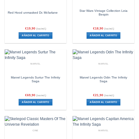
Star Wars Vintage Collection Leia
Red Hood unmasked Dc Mcfarlane
Bespin
€
19,90
€
18,90
(iva incl.)
(iva incl.)
AÑADIR AL CARRITO
AÑADIR AL CARRITO
MARVEL
MARVEL
Marvel Legends Surtur The Infinity
Marvel Legends Odin The Infinity
Saga
Saga
€
69,90
€
21,90
(iva incl.)
(iva incl.)
AÑADIR AL CARRITO
AÑADIR AL CARRITO
CINE
MARVEL